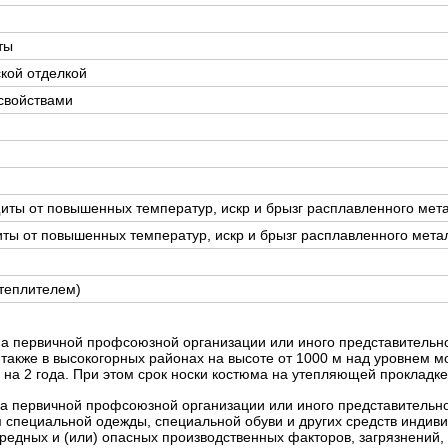
ты
кой отделкой
свойствами
иты от повышенных температур, искр и брызг расплавленного мет
ты от повышенных температур, искр и брызг расплавленного мета
теплителем)
а первичной профсоюзной организации или иного представительно
 также в высокогорных районах на высоте от 1000 м над уровнем м
на 2 года.
При этом срок носки костюма на утепляющей прокладке 
на первичной профсоюзной организации или иного представительно
 специальной одежды, специальной обуви и других средств инди
едных и (или) опасных производственных факторов, загрязнений,