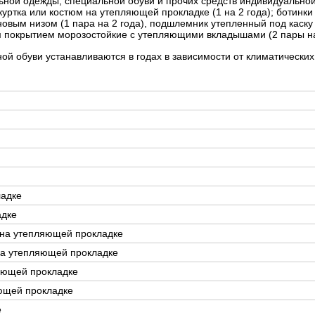
ной одежды, специальной обуви и прочих средств индивидуальной 
ртка или костюм на утепляющей прокладке (1 на 2 года); ботинк
вым низом (1 пара на 2 года), подшлемник утепленный под каску 
ым покрытием морозостойкие с утепляющими вкладышами (2 пары на
ой обуви устанавливаются в годах в зависимости от климатических
ладке
адке
 на утепляющей прокладке
 на утепляющей прокладке
ляющей прокладке
яющей прокладке
е