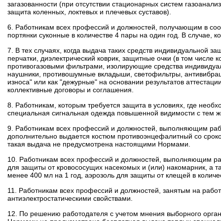
загазованности (при отсутствии стационарных систем газоанализ
защита коленных, локтевых и плечевых суставов).
6. Работникам всех профессий и должностей, получающим в соо
портянки суконные в количестве 4 пары на один год. В случае, 
7. В тех случаях, когда выдача таких средств индивидуальной з
перчатки, диэлектрический коврик, защитные очки (в том числ
противогазовыми фильтрами, изолирующие средства индивидуал
наушники, противошумные вкладыши, светофильтры, антивибрац
износа" или как "дежурные" на основании результатов аттестаци
коллективные договоры и соглашения.
8. Работникам, которым требуется защита в условиях, где не
специальная сигнальная одежда повышенной видимости с тем же
9. Работникам всех профессий и должностей, выполняющим раб
дополнительно выдается костюм противоэнцефалитный со сроком 
такая выдача не предусмотрена настоящими Нормами.
10. Работникам всех профессий и должностей, выполняющим раб
для защиты от кровососущих насекомых и (или) накомарник, а та
менее 400 мл на 1 год, аэрозоль для защиты от клещей в количес
11. Работникам всех профессий и должностей, занятым на работ
антиэлектростатическими свойствами.
12. По решению работодателя с учетом мнения выборного орга