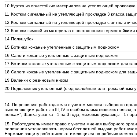
10
Куртка из огнестойких материалов на утепляющей прокладке
11
Костюм сигнальный на утепляющей прокладке 3 класса защи
12
Костюм сигнальный на утепляющей прокладке с антистатичес
13
Костюм зимний из материала с постоянными термостойкими 
14
Полушубок
15
Ботинки кожаные утепленные с защитным подноском
16
Сапоги кожаные утепленные с защитным подноском
17
Ботинки кожаные утепленные с защитным подноском для защ
18
Сапоги кожаные утепленные с защитным подноском для защи
19
Валенки с резиновым низом
20
Подшлемник утепленный (с однослойным или трехслойным у
14. По решению работодателя с учетом мнения выборного орган
выполняющим работы в III, IV и особом климатических поясах, а
поясам";
Шапка-ушанка - 1 на 3 года;
меховые рукавицы - 1 пара 
15. Работодатель имеет право с учетом мнения выборного орга
положения устанавливать нормы бесплатной выдачи работникам
Нормами защиту работников от имеющихся на рабочих местах вр