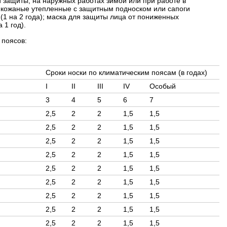
защиты, на наружных работах зимой или при работе в
и кожаные утепленные с защитным подноском или сапоги
(1 на 2 года); маска для защиты лица от пониженных
 1 год).
 поясов:
Сроки носки по климатическим поясам (в годах)
I
II
III
IV
Особый
3
4
5
6
7
2,5
2
2
1,5
1,5
2,5
2
2
1,5
1,5
2,5
2
2
1,5
1,5
2,5
2
2
1,5
1,5
2,5
2
2
1,5
1,5
2,5
2
2
1,5
1,5
2,5
2
2
1,5
1,5
2,5
2
2
1,5
1,5
2,5
2
2
1,5
1,5