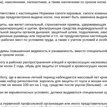
а);
наколенники, налокотники, а также наплечники со сроком носки
тветствии с настоящими Нормами сапоги кирзовые, сапоги кожаные
когда предусмотрена выдача носок, она может быть заменена выдаче
ащиты, как жилет сигнальный, страховочная привязь, удерживающая
е корригирующие) и щитки, фильтрующие средства индивидуальной 
ьной защиты органов дыхания, защитный шлем, подшлемник, наком
ионные рукавицы или перчатки и т.п. не предусмотрена настоящим
и рабочих мест по условиям труда, а также с учетом условий и ос
обходимы повышенная видимость и узнаваемость, вместо специаль
 сроком носки. .
оту в районах распространения клещей и кровососущих насекомых
носки 2 года, обувь для защиты от клещей и кровососущих насеком
оту, где в весенне-летний период наблюдается массовый лет кро
кже набор репеллентов: аэрозоль для защиты от гнуса и мошки или
тве не менее 100 мл на 1 год, средство после укусов (бальзам) - н
ах во взрывоопасных условиях, должна выдаваться специальная од
на первичной профсоюзной организации или иного представительн