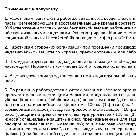
Примечание к документу
1. Работникам, занятым на работах, связанных с воздействием
пасты, регенерирующие и восстанавливающие кремы в соответс
"Об утверждении типовых норм бесплатной выдачи работникам 
обезвреживающими средствами"
(зарегистрирован Министерств
социальной защиты Российской Федерации от 7 февраля 2013 г
2. Работникам сторонних организаций при посещении производс
индивидуальной защиты по нормам, предусмотренным для работ
3. В каждом структурном подразделении организации необходим
настоящими Нормами, в количестве 10% от общего количества 
4. В целях улучшения ухода за средствами индивидуальной защ
носки.
5. По решению работодателя с учетом мнения выборного органа
предусмотренным настоящими Нормами, могут выдаваться допо
уборы (береты, кепи, бейсболки и др.) со сроком носки "до износ
для ног с противогрибковым эффектом - 100 мл (1 флакон) на 1
взрывоопасных работ);
средство кровоостанавливающее - 15 гра
работ);
защитный крем от низких температур и ветра - 100 мл (1
износа";
специальные защитные очки, предназначенные для защи
электронно-вычислительных машинах);
защитные очки корригир
защитные со сроком носки "до износа";
индивидуальное средство
флакон) (при бесплатной выдаче очков или щитков защитных);
п