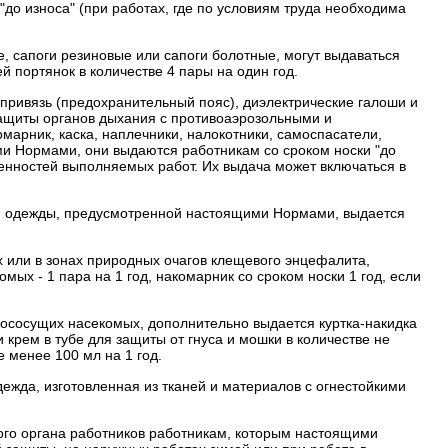
 "до износа" (при работах, где по условиям труда необходима
, сапоги резиновые или сапоги болотные, могут выдаваться
й портянок в количестве 4 пары на один год.
 привязь (предохранительный пояс), диэлектрические галоши и
защиты органов дыхания с противоаэрозольными и
арник, каска, наплечники, налокотники, самоспасатели,
и Нормами, они выдаются работникам со сроком носки "до
обенностей выполняемых работ. Их выдача может включаться в
ной одежды, предусмотренной настоящими Нормами, выдается
 или в зонах природных очагов клещевого энцефалита,
ых - 1 пара на 1 год, накомарник со сроком носки 1 год, если
вососущих насекомых, дополнительно выдается куртка-накидка
 крем в тубе для защиты от гнуса и мошки в количестве не
е менее 100 мл на 1 год.
ежда, изготовленная из тканей и материалов с огнестойкими
ого органа работников работникам, которым настоящими