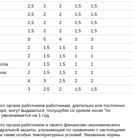
2,5
2
2
1,5
1,5
2,5
2
2
1,5
1,5
2,5
2
2
1,5
1,5
2,5
2
2
1,5
1,5
0
5
4
3
3
2
1,5
1,5
1
1
2
1,5
1,5
1
1
алла
2
1,5
1,5
1
1
лла
2
1,5
1,5
1
1
4
3
2,5
2
2
3
2,5
2
1,5
1,5
го органа работников работникам, длительно или постоянно
оря, могут выдаваться:
полушубок со сроком носки "по
увеличивается на 1 год.
го органа работников и своего финансово-экономического
видуальной защиты, улучшающие по сравнению с настоящими
 а также особых температурных условий.
Указанные нормы