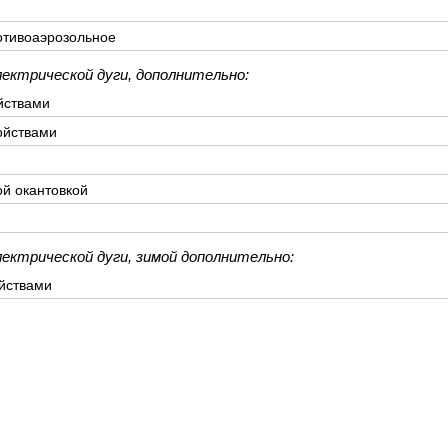
отивоаэрозольное
лектрической дуги, дополнительно:
йствами
ойствами
ой окантовкой
лектрической дуги, зимой дополнительно:
йствами