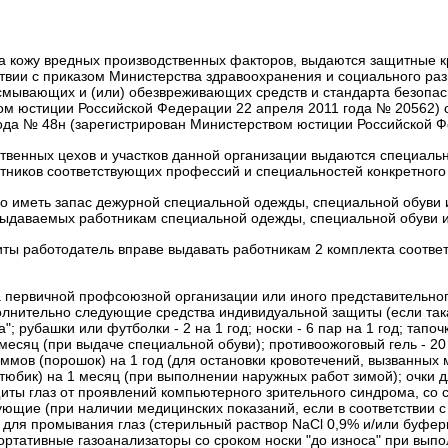
 на кожу вредных производственных факторов, выдаются защитные
твии с
приказом Министерства здравоохранения и социального раз
смывающих и (или) обезвреживающих средств и стандарта безопас
ом юстиции Российской Федерации 22 апреля 2011 года № 20562)
ода № 48н
(зарегистрирован Министерством юстиции Российской Ф
твенных цехов и участков данной организации выдаются специальн
ников соответствующих профессий и специальностей конкретного
о иметь запас дежурной специальной одежды, специальной обуви 
выдаваемых работникам специальной одежды, специальной обуви и
иты работодатель вправе выдавать работникам 2 комплекта соотв
 первичной профсоюзной организации или иного представительног
лнительно следующие средства индивидуальной защиты (если та
а";
рубашки или футболки - 2 на 1 год;
носки - 6 пар на 1 год;
тапоч
 месяц (при выдаче специальной обуви);
противоожоговый гель - 20
ммов (порошок) на 1 год (для остановки кровотечений, вызванных
 тюбик) на 1 месяц (при выполнении наружных работ зимой);
очки 
ты глаз от проявлений компьютерного зрительного синдрома, со с
ующие (при наличии медицинских показаний, если в соответствии
 для промывания глаз (стерильный раствор NaCl 0,9% и/или буфер
ортативные газоанализаторы со сроком носки "до износа" при вып