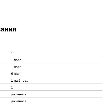
вания
1
1 пара
1 пара
6 пар
1 на 3 года
1
до износа
до износа