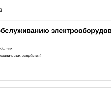
З
 обслуживанию электрооборудо
одстве:
еханических воздействий