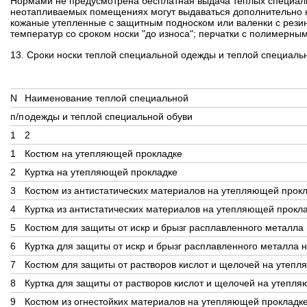
Нормами не предусмотрена бесплатная выдача теплых специаль
неотапливаемых помещениях могут выдаваться дополнительно ку
кожаные утепленные с защитным подноском или валенки с резино
температур со сроком носки "до износа"; перчатки с полимерн
13. Сроки носки теплой специальной одежды и теплой специальн
N
Наименование теплой специальной
п/п
одежды и теплой специальной обуви
1
2
1
Костюм на утепляющей прокладке
2
Куртка на утепляющей прокладке
3
Костюм из антистатических материалов на утепляющей прок
4
Куртка из антистатических материалов на утепляющей прокл
5
Костюм для защиты от искр и брызг расплавленного металла
6
Куртка для защиты от искр и брызг расплавленного металла
7
Костюм для защиты от растворов кислот и щелочей на утеп
8
Куртка для защиты от растворов кислот и щелочей на утепл
9
Костюм из огнестойких материалов на утепляющей прокладк