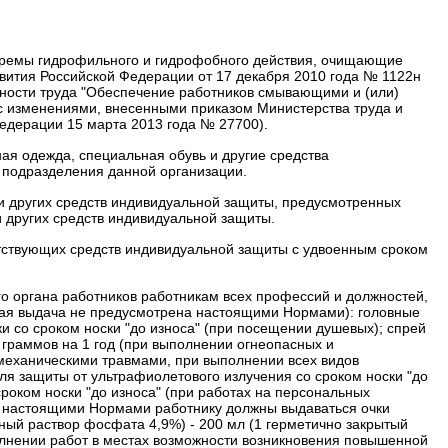
 кремы гидрофильного и гидрофобного действия, очищающие
вития Российской Федерации от 17 декабря 2010 года № 1122н
ности труда "Обеспечение работников смывающими и (или)
 с изменениями, внесенными
приказом Министерства труда и
едерации 15 марта 2013 года № 27700).
ая одежда, специальная обувь и другие средства
 подразделения данной организации.
и других средств индивидуальной защиты, предусмотренных
 других средств индивидуальной защиты.
етствующих средств индивидуальной защиты с удвоенным сроком
о органа работников работникам всех профессий и должностей,
кая выдача не предусмотрена настоящими Нормами):
головные
ки со сроком носки "до износа" (при посещении душевых);
спрей
 граммов на 1 год (при выполнении огнеопасных и
 механическими травмами, при выполнении всех видов
для защиты от ультрафиолетового излучения со сроком носки "до
роком носки "до износа" (при работах на персональных
 с настоящими Нормами работнику должны выдаваться очки
ный раствор фосфата 4,9%) - 200 мл (1 герметично закрытый
олнении работ в местах возможности возникновения повышенной