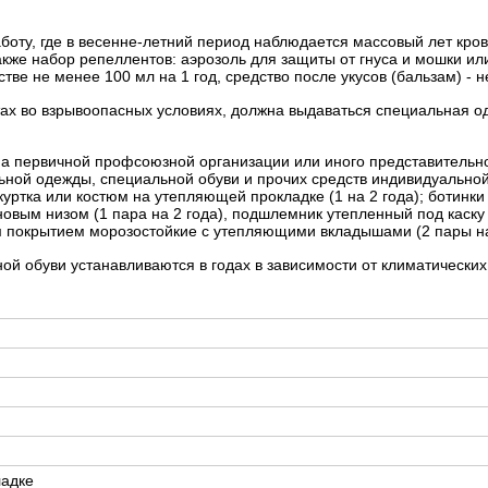
оту, где в весенне-летний период наблюдается массовый лет кро
кже набор репеллентов: аэрозоль для защиты от гнуса и мошки или
тве не менее 100 мл на 1 год, средство после укусов (бальзам) - н
ах во взрывоопасных условиях, должна выдаваться специальная од
на первичной профсоюзной организации или иного представительн
ной одежды, специальной обуви и прочих средств индивидуальной 
ртка или костюм на утепляющей прокладке (1 на 2 года); ботинк
вым низом (1 пара на 2 года), подшлемник утепленный под каску 
ым покрытием морозостойкие с утепляющими вкладышами (2 пары на
ой обуви устанавливаются в годах в зависимости от климатических
ладке