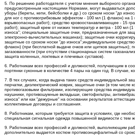
5. По решению работодателя с учетом мнения выборного органа
предусмотренным настоящими Нормами, могут выдаваться допо
уборы (береты, кепи, бейсболки и др.) со сроком носки "до износ
для ног с противогрибковым эффектом - 100 мл (1 флакон) на 1
взрывоопасных работ);
средство кровоостанавливающее - 15 гра
работ);
защитный крем от низких температур и ветра - 100 мл (1
износа";
специальные защитные очки, предназначенные для защи
электронно-вычислительных машинах);
защитные очки корригир
защитные со сроком носки "до износа";
индивидуальное средство
флакон) (при бесплатной выдаче очков или щитков защитных);
п
загазованности (при отсутствии стационарных систем газоанализ
защита коленных, локтевых и плечевых суставов).
6. Работникам всех профессий и должностей, получающим в соо
портянки суконные в количестве 4 пары на один год. В случае, 
7. В тех случаях, когда выдача таких средств индивидуальной з
перчатки, диэлектрический коврик, защитные очки (в том числ
противогазовыми фильтрами, изолирующие средства индивидуал
наушники, противошумные вкладыши, светофильтры, антивибрац
износа" или как "дежурные" на основании результатов аттестаци
коллективные договоры и соглашения.
8. Работникам, которым требуется защита в условиях, где не
специальная сигнальная одежда повышенной видимости с тем же
9. Работникам всех профессий и должностей, выполняющим раб
дополнительно выдается костюм противоэнцефалитный со сроком 