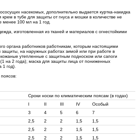
вососущих насекомых, дополнительно выдается куртка-накидка
 крем в тубе для защиты от гнуса и мошки в количестве не
е менее 100 мл на 1 год.
ежда, изготовленная из тканей и материалов с огнестойкими
ого органа работников работникам, которым настоящими
защиты, на наружных работах зимой или при работе в
и кожаные утепленные с защитным подноском или сапоги
(1 на 2 года); маска для защиты лица от пониженных
 1 год).
 поясов:
Сроки носки по климатическим поясам (в годах)
I
II
III
IV
Особый
3
4
5
6
7
2,5
2
2
1,5
1,5
2,5
2
2
1,5
1,5
2,5
2
2
1,5
1,5