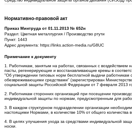
Средство индивидуальной защиты органов дыхания (СИЗОД) пр
Нормативно-правовой акт
Приказ Минтруда от 01.11.2013 № 652н
Раздел: Цветная металлургия / Производство ртути
Пункт: 1443
Адрес документа: https://links.action-media.ru/G8UC
Примечание к документу
1. Работникам, занятым на работах, связанных с воздействием
пасты, регенерирующие и восстанавливающие кремы в соответс
"Об утверждении типовых норм бесплатной выдачи работникам 
обезвреживающими средствами"
(зарегистрирован Министерств
социальной защиты Российской Федерации от 7 февраля 2013 г
2. Работникам сторонних организаций при посещении производс
индивидуальной защиты по нормам, предусмотренным для работ
3. В каждом структурном подразделении организации необходим
настоящими Нормами, в количестве 10% от общего количества 
4. В целях улучшения ухода за средствами индивидуальной защ
носки.