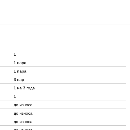
1
1 пара
1 пара
6 пар
1 на 3 года
1
до износа
до износа
до износа