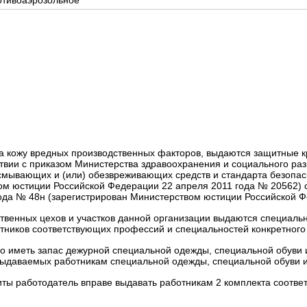
отивоаэрозольное
 на кожу вредных производственных факторов, выдаются защитные
твии с
приказом Министерства здравоохранения и социального раз
смывающих и (или) обезвреживающих средств и стандарта безопас
ом юстиции Российской Федерации 22 апреля 2011 года № 20562)
ода № 48н
(зарегистрирован Министерством юстиции Российской Ф
твенных цехов и участков данной организации выдаются специальн
ников соответствующих профессий и специальностей конкретного
о иметь запас дежурной специальной одежды, специальной обуви 
выдаваемых работникам специальной одежды, специальной обуви и
иты работодатель вправе выдавать работникам 2 комплекта соотв