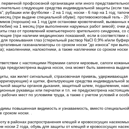
 первичной профсоюзной организации или иного представительног
лнительно следующие средства индивидуальной защиты (если та
а";
рубашки или футболки - 2 на 1 год;
носки - 6 пар на 1 год;
тапоч
 месяц (при выдаче специальной обуви);
противоожоговый гель - 20
ммов (порошок) на 1 год (для остановки кровотечений, вызванных
 тюбик) на 1 месяц (при выполнении наружных работ зимой);
очки 
ты глаз от проявлений компьютерного зрительного синдрома, со с
ующие (при наличии медицинских показаний, если в соответствии
 для промывания глаз (стерильный раствор NaCl 0,9% и/или буфер
ортативные газоанализаторы со сроком носки "до износа" при вып
а);
наколенники, налокотники, а также наплечники со сроком носки
тветствии с настоящими Нормами сапоги кирзовые, сапоги кожаные
когда предусмотрена выдача носок, она может быть заменена выдаче
ащиты, как жилет сигнальный, страховочная привязь, удерживающая
е корригирующие) и щитки, фильтрующие средства индивидуальной 
ьной защиты органов дыхания, защитный шлем, подшлемник, наком
ионные рукавицы или перчатки и т.п. не предусмотрена настоящим
и рабочих мест по условиям труда, а также с учетом условий и ос
обходимы повышенная видимость и узнаваемость, вместо специаль
 сроком носки. .
оту в районах распространения клещей и кровососущих насекомых
носки 2 года, обувь для защиты от клещей и кровососущих насеком