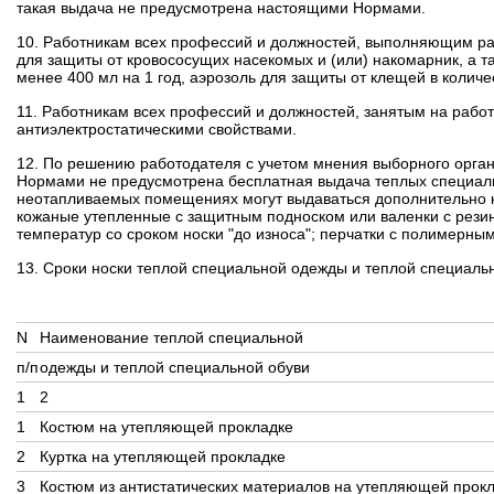
такая выдача не предусмотрена настоящими Нормами.
10. Работникам всех профессий и должностей, выполняющим раб
для защиты от кровососущих насекомых и (или) накомарник, а та
менее 400 мл на 1 год, аэрозоль для защиты от клещей в количес
11. Работникам всех профессий и должностей, занятым на работ
антиэлектростатическими свойствами.
12. По решению работодателя с учетом мнения выборного орга
Нормами не предусмотрена бесплатная выдача теплых специаль
неотапливаемых помещениях могут выдаваться дополнительно ку
кожаные утепленные с защитным подноском или валенки с резино
температур со сроком носки "до износа"; перчатки с полимерн
13. Сроки носки теплой специальной одежды и теплой специальн
N
Наименование теплой специальной
п/п
одежды и теплой специальной обуви
1
2
1
Костюм на утепляющей прокладке
2
Куртка на утепляющей прокладке
3
Костюм из антистатических материалов на утепляющей прок