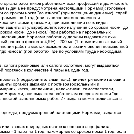
о органа работников работникам всех профессий и должностей,
кая выдача не предусмотрена настоящими Нормами):
головные
ки со сроком носки "до износа" (при посещении душевых);
спрей
 граммов на 1 год (при выполнении огнеопасных и
 механическими травмами, при выполнении всех видов
для защиты от ультрафиолетового излучения со сроком носки "до
роком носки "до износа" (при работах на персональных
 с настоящими Нормами работнику должны выдаваться очки
ный раствор фосфата 4,9%) - 200 мл (1 герметично закрытый
олнении работ в местах возможности возникновения повышенной
 "до износа" (при работах, где по условиям труда необходима
, сапоги резиновые или сапоги болотные, могут выдаваться
й портянок в количестве 4 пары на один год.
 привязь (предохранительный пояс), диэлектрические галоши и
защиты органов дыхания с противоаэрозольными и
арник, каска, наплечники, налокотники, самоспасатели,
и Нормами, они выдаются работникам со сроком носки "до
обенностей выполняемых работ. Их выдача может включаться в
ной одежды, предусмотренной настоящими Нормами, выдается
 или в зонах природных очагов клещевого энцефалита,
ых - 1 пара на 1 год, накомарник со сроком носки 1 год, если