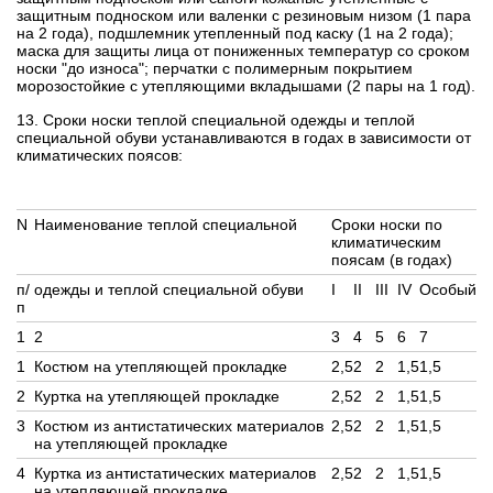
защитным подноском или валенки с резиновым низом (1 пара
на 2 года), подшлемник утепленный под каску (1 на 2 года);
маска для защиты лица от пониженных температур со сроком
носки "до износа"; перчатки с полимерным покрытием
морозостойкие с утепляющими вкладышами (2 пары на 1 год).
13. Сроки носки теплой специальной одежды и теплой
специальной обуви устанавливаются в годах в зависимости от
климатических поясов:
N
Наименование теплой специальной
Сроки носки по
климатическим
поясам (в годах)
п/
одежды и теплой специальной обуви
I
II
III
IV
Особый
п
1
2
3
4
5
6
7
1
Костюм на утепляющей прокладке
2,5
2
2
1,5
1,5
2
Куртка на утепляющей прокладке
2,5
2
2
1,5
1,5
3
Костюм из антистатических материалов
2,5
2
2
1,5
1,5
на утепляющей прокладке
4
Куртка из антистатических материалов
2,5
2
2
1,5
1,5
на утепляющей прокладке