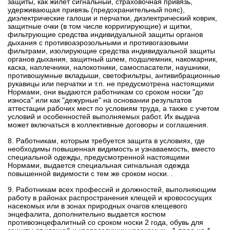
защиты, как жилет сигнальный, страховочная привязь,
удерживающая привязь (предохранительный пояс),
диэлектрические галоши и перчатки, диэлектрический коврик,
защитные очки (в том числе корригирующие) и щитки,
фильтрующие средства индивидуальной защиты органов
дыхания с противоаэрозольными и противогазовыми
фильтрами, изолирующие средства индивидуальной защиты
органов дыхания, защитный шлем, подшлемник, накомарник,
каска, наплечники, налокотники, самоспасатели, наушники,
противошумные вкладыши, светофильтры, антивибрационные
рукавицы или перчатки и т.п. не предусмотрена настоящими
Нормами, они выдаются работникам со сроком носки "до
износа" или как "дежурные" на основании результатов
аттестации рабочих мест по условиям труда, а также с учетом
условий и особенностей выполняемых работ. Их выдача
может включаться в коллективные договоры и соглашения.
8. Работникам, которым требуется защита в условиях, где
необходимы повышенная видимость и узнаваемость, вместо
специальной одежды, предусмотренной настоящими
Нормами, выдается специальная сигнальная одежда
повышенной видимости с тем же сроком носки. .
9. Работникам всех профессий и должностей, выполняющим
работу в районах распространения клещей и кровососущих
насекомых или в зонах природных очагов клещевого
энцефалита, дополнительно выдается костюм
противоэнцефалитный со сроком носки 2 года, обувь для