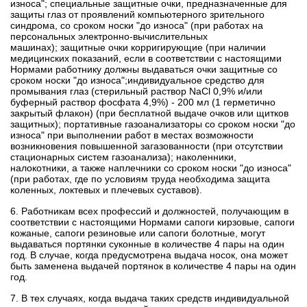
износа";
специальные защитные очки, предназначенные для
защиты глаз от проявлений компьютерного зрительного
синдрома, со сроком носки "до износа" (при работах на
персональных электронно-вычислительных
машинах);
защитные очки корригирующие (при наличии
медицинских показаний, если в соответствии с настоящими
Нормами работнику должны выдаваться очки защитные со
сроком носки "до износа";
индивидуальное средство для
промывания глаз (стерильный раствор NaCl 0,9% и/или
буферный раствор фосфата 4,9%) - 200 мл (1 герметично
закрытый флакон) (при бесплатной выдаче очков или щитков
защитных);
портативные газоанализаторы со сроком носки "до
износа" при выполнении работ в местах возможности
возникновения повышенной загазованности (при отсутствии
стационарных систем газоанализа);
наколенники,
налокотники, а также наплечники со сроком носки "до износа"
(при работах, где по условиям труда необходима защита
коленных, локтевых и плечевых суставов).
6. Работникам всех профессий и должностей, получающим в
соответствии с настоящими Нормами сапоги кирзовые, сапоги
кожаные, сапоги резиновые или сапоги болотные, могут
выдаваться портянки суконные в количестве 4 пары на один
год. В случае, когда предусмотрена выдача носок, она может
быть заменена выдачей портянок в количестве 4 пары на один
год.
7. В тех случаях, когда выдача таких средств индивидуальной