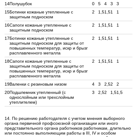
14
Полушубок
0
5
4
3
3
15
Ботинки кожаные утепленные с
2
1,5
1,5
1
1
защитным подноском
16
Сапоги кожаные утепленные с
2
1,5
1,5
1
1
защитным подноском
17
Ботинки кожаные утепленные с
2
1,5
1,5
1
1
защитным подноском для защиты от
повышенных температур, искр и брызг
расплавленного металла
18
Сапоги кожаные утепленные с
2
1,5
1,5
1
1
защитным подноском для защиты от
повышенных температур, искр и брызг
расплавленного металла
19
Валенки с резиновым низом
4
3
2,5
2
2
20
Подшлемник утепленный (с
3
2,5
2
1,5
1,5
однослойным или трехслойным
утеплителем)
14. По решению работодателя с учетом мнения выборного
органа первичной профсоюзной организации или иного
представительного органа работников работникам, длительно
или постоянно выполняющим работы в III, IV и особом