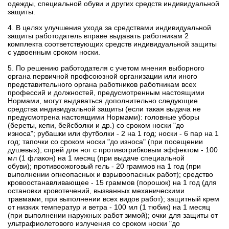
одежды, специальной обуви и других средств индивидуальной
защиты.
4. В целях улучшения ухода за средствами индивидуальной
защиты работодатель вправе выдавать работникам 2
комплекта соответствующих средств индивидуальной защиты
с удвоенным сроком носки.
5. По решению работодателя с учетом мнения выборного
органа первичной профсоюзной организации или иного
представительного органа работников работникам всех
профессий и должностей, предусмотренным настоящими
Нормами, могут выдаваться дополнительно следующие
средства индивидуальной защиты (если такая выдача не
предусмотрена настоящими Нормами):
головные уборы
(береты, кепи, бейсболки и др.) со сроком носки "до
износа";
рубашки или футболки - 2 на 1 год;
носки - 6 пар на 1
год;
тапочки со сроком носки "до износа" (при посещении
душевых);
спрей для ног с противогрибковым эффектом - 100
мл (1 флакон) на 1 месяц (при выдаче специальной
обуви);
противоожоговый гель - 20 граммов на 1 год (при
выполнении огнеопасных и взрывоопасных работ);
средство
кровоостанавливающее - 15 граммов (порошок) на 1 год (для
остановки кровотечений, вызванных механическими
травмами, при выполнении всех видов работ);
защитный крем
от низких температур и ветра - 100 мл (1 тюбик) на 1 месяц
(при выполнении наружных работ зимой);
очки для защиты от
ультрафиолетового излучения со сроком носки "до