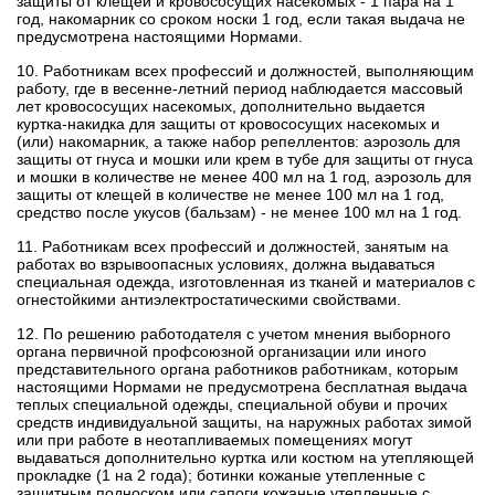
защиты от клещей и кровососущих насекомых - 1 пара на 1
год, накомарник со сроком носки 1 год, если такая выдача не
предусмотрена настоящими Нормами.
10. Работникам всех профессий и должностей, выполняющим
работу, где в весенне-летний период наблюдается массовый
лет кровососущих насекомых, дополнительно выдается
куртка-накидка для защиты от кровососущих насекомых и
(или) накомарник, а также набор репеллентов: аэрозоль для
защиты от гнуса и мошки или крем в тубе для защиты от гнуса
и мошки в количестве не менее 400 мл на 1 год, аэрозоль для
защиты от клещей в количестве не менее 100 мл на 1 год,
средство после укусов (бальзам) - не менее 100 мл на 1 год.
11. Работникам всех профессий и должностей, занятым на
работах во взрывоопасных условиях, должна выдаваться
специальная одежда, изготовленная из тканей и материалов с
огнестойкими антиэлектростатическими свойствами.
12. По решению работодателя с учетом мнения выборного
органа первичной профсоюзной организации или иного
представительного органа работников работникам, которым
настоящими Нормами не предусмотрена бесплатная выдача
теплых специальной одежды, специальной обуви и прочих
средств индивидуальной защиты, на наружных работах зимой
или при работе в неотапливаемых помещениях могут
выдаваться дополнительно куртка или костюм на утепляющей
прокладке (1 на 2 года); ботинки кожаные утепленные с
защитным подноском или сапоги кожаные утепленные с