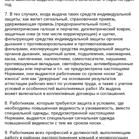
год.
7. В тех случаях, когда выдача таких средств индивидуальной
защиты, как жилет сигнальный, страховочная привязь,
удерживающая привязь (предохранительный пояс),
диэлектрические галоши и перчатки, диэлектрический коврик,
защитные очки (в том числе корригирующие) и щитки,
фильтрующие средства индивидуальной защиты органов
дыхания с противоаэрозольными и противогазовыми
фильтрами, изолирующие средства индивидуальной защиты
органов дыхания, защитный шлем, подшлемник, накомарник,
каска, наплечники, налокотники, самоспасатели, наушники,
противошумные вкладыши, светофильтры, антивибрационные
рукавицы или перчатки и т.п. не предусмотрена настоящими
Нормами, они выдаются работникам со сроком носки "до
износа" или как "дежурные" на основании результатов
аттестации рабочих мест по условиям труда, а также с учетом
условий и особенностей выполняемых работ. Их выдача
может включаться в коллективные договоры и соглашения.
8. Работникам, которым требуется защита в условиях, где
необходимы повышенная видимость и узнаваемость, вместо
специальной одежды, предусмотренной настоящими
Нормами, выдается специальная сигнальная одежда
повышенной видимости с тем же сроком носки. .
9. Работникам всех профессий и должностей, выполняющим
работу в районах распространения клещей и кровососущих