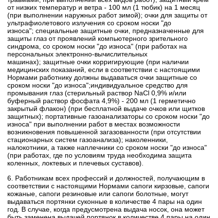
от низких температур и ветра - 100 мл (1 тюбик) на 1 месяц
(при выполнении наружных работ зимой);
очки для защиты от
ультрафиолетового излучения со сроком носки "до
износа";
специальные защитные очки, предназначенные для
защиты глаз от проявлений компьютерного зрительного
синдрома, со сроком носки "до износа" (при работах на
персональных электронно-вычислительных
машинах);
защитные очки корригирующие (при наличии
медицинских показаний, если в соответствии с настоящими
Нормами работнику должны выдаваться очки защитные со
сроком носки "до износа";
индивидуальное средство для
промывания глаз (стерильный раствор NaCl 0,9% и/или
буферный раствор фосфата 4,9%) - 200 мл (1 герметично
закрытый флакон) (при бесплатной выдаче очков или щитков
защитных);
портативные газоанализаторы со сроком носки "до
износа" при выполнении работ в местах возможности
возникновения повышенной загазованности (при отсутствии
стационарных систем газоанализа);
наколенники,
налокотники, а также наплечники со сроком носки "до износа"
(при работах, где по условиям труда необходима защита
коленных, локтевых и плечевых суставов).
6. Работникам всех профессий и должностей, получающим в
соответствии с настоящими Нормами сапоги кирзовые, сапоги
кожаные, сапоги резиновые или сапоги болотные, могут
выдаваться портянки суконные в количестве 4 пары на один
год. В случае, когда предусмотрена выдача носок, она может
быть заменена выдачей портянок в количестве 4 пары на один