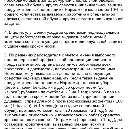
необходимо иметь запас дежурной специальной одежды,
специальной обуви и других средств индивидуальной защиты,
предусмотренных настоящими Нормами, в количестве 10% от
общего количества выдаваемых работникам специальной
одежды, специальной обуви и других средств индивидуальной
защиты.
4. В целях улучшения ухода за средствами индивидуальной
защиты работодатель вправе выдавать работникам 2
комплекта соответствующих средств индивидуальной защиты
с удвоенным сроком носки.
5. По решению работодателя с учетом мнения выборного
органа первичной профсоюзной организации или иного
представительного органа работников работникам всех
профессий и должностей, предусмотренным настоящими
Нормами, могут выдаваться дополнительно следующие
средства индивидуальной защиты (если такая выдача не
предусмотрена настоящими Нормами):
головные уборы
(береты, кепи, бейсболки и др.) со сроком носки "до
износа";
рубашки или футболки - 2 на 1 год;
носки - 6 пар на 1
год;
тапочки со сроком носки "до износа" (при посещении
душевых);
спрей для ног с противогрибковым эффектом - 100
мл (1 флакон) на 1 месяц (при выдаче специальной
обуви);
противоожоговый гель - 20 граммов на 1 год (при
выполнении огнеопасных и взрывоопасных работ);
средство
кровоостанавливающее - 15 граммов (порошок) на 1 год (для
остановки кровотечений, вызванных механическими
травмами, при выполнении всех видов работ);
защитный крем