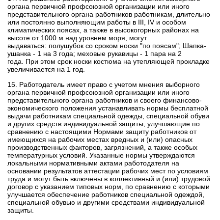
органа первичной профсоюзной организации или иного
представительного органа работников работникам, длительно
или постоянно выполняющим работы в III, IV и особом
климатических поясах, а также в высокогорных районах на
высоте от 1000 м над уровнем моря, могут
выдаваться:
полушубок со сроком носки "по поясам";
Шапка-
ушанка - 1 на 3 года;
меховые рукавицы - 1 пара на 2
года.
При этом срок носки костюма на утепляющей прокладке
увеличивается на 1 год.
15. Работодатель имеет право с учетом мнения выборного
органа первичной профсоюзной организации или иного
представительного органа работников и своего финансово-
экономического положения устанавливать нормы бесплатной
выдачи работникам специальной одежды, специальной обуви
и других средств индивидуальной защиты, улучшающие по
сравнению с настоящими Нормами защиту работников от
имеющихся на рабочих местах вредных и (или) опасных
производственных факторов, загрязнений, а также особых
температурных условий.
Указанные нормы утверждаются
локальными нормативными актами работодателя на
основании результатов аттестации рабочих мест по условиям
труда и могут быть включены в коллективный и (или) трудовой
договор с указанием типовых норм, по сравнению с которыми
улучшается обеспечение работников специальной одеждой,
специальной обувью и другими средствами индивидуальной
защиты.