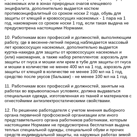
насекомых или в зонах природных очагов клещевого
энцефалита, дополнительно выдается костюм
противоэнцефалитный со сроком носки 2 года, обувь для
защиты от клещей и кровососущих насекомых - 1 пара на 1
год, накомарник со сроком носки 1 год, если такая выдача не
предусмотрена настоящими Нормами.
10. Работникам всех профессий и должностей, выполняющим
работу, где в весенне-летний период наблюдается массовый
лет кровососущих насекомых, дополнительно выдается
куртка-накидка для защиты от кровососущих насекомых и
(или) накомарник, а также набор репеллентов: аэрозоль для
защиты от гнуса и мошки или крем в тубе для защиты от гнуса
и мошки в количестве не менее 400 мл на 1 год, аэрозоль для
защиты от клещей в количестве не менее 100 мл на 1 год,
средство после укусов (бальзам) - не менее 100 мл на 1 год.
11. Работникам всех профессий и должностей, занятым на
работах во взрывоопасных условиях, должна выдаваться
специальная одежда, изготовленная из тканей и материалов с
огнестойкими антиэлектростатическими свойствами.
12. По решению работодателя с учетом мнения выборного
органа первичной профсоюзной организации или иного
представительного органа работников работникам, которым
настоящими Нормами не предусмотрена бесплатная выдача
теплых специальной одежды, специальной обуви и прочих
средств индивидуальной защиты, на наружных работах зимой