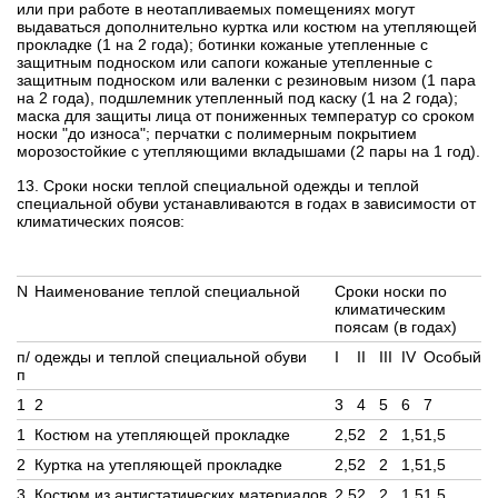
или при работе в неотапливаемых помещениях могут
выдаваться дополнительно куртка или костюм на утепляющей
прокладке (1 на 2 года); ботинки кожаные утепленные с
защитным подноском или сапоги кожаные утепленные с
защитным подноском или валенки с резиновым низом (1 пара
на 2 года), подшлемник утепленный под каску (1 на 2 года);
маска для защиты лица от пониженных температур со сроком
носки "до износа"; перчатки с полимерным покрытием
морозостойкие с утепляющими вкладышами (2 пары на 1 год).
13. Сроки носки теплой специальной одежды и теплой
специальной обуви устанавливаются в годах в зависимости от
климатических поясов:
N
Наименование теплой специальной
Сроки носки по
климатическим
поясам (в годах)
п/
одежды и теплой специальной обуви
I
II
III
IV
Особый
п
1
2
3
4
5
6
7
1
Костюм на утепляющей прокладке
2,5
2
2
1,5
1,5
2
Куртка на утепляющей прокладке
2,5
2
2
1,5
1,5
3
Костюм из антистатических материалов
2,5
2
2
1,5
1,5