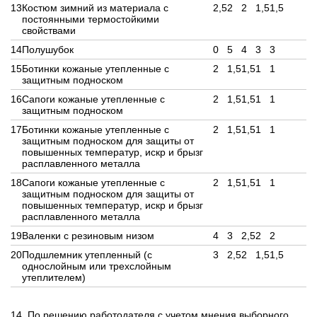
13
Костюм зимний из материала с
2,5
2
2
1,5
1,5
постоянными термостойкими
свойствами
14
Полушубок
0
5
4
3
3
15
Ботинки кожаные утепленные с
2
1,5
1,5
1
1
защитным подноском
16
Сапоги кожаные утепленные с
2
1,5
1,5
1
1
защитным подноском
17
Ботинки кожаные утепленные с
2
1,5
1,5
1
1
защитным подноском для защиты от
повышенных температур, искр и брызг
расплавленного металла
18
Сапоги кожаные утепленные с
2
1,5
1,5
1
1
защитным подноском для защиты от
повышенных температур, искр и брызг
расплавленного металла
19
Валенки с резиновым низом
4
3
2,5
2
2
20
Подшлемник утепленный (с
3
2,5
2
1,5
1,5
однослойным или трехслойным
утеплителем)
14. По решению работодателя с учетом мнения выборного